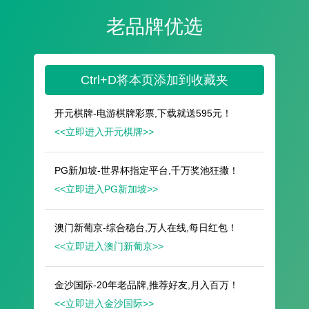
遥想公瑾当年，小乔初嫁了，雄姿英发。
羽扇纶巾，谈笑间，樯橹灰飞烟灭。
故国神游，多情应笑我，早生华发。
人生如梦，一尊还酹江月。